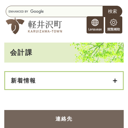
ペ
メニューを飛ばして本文へ
キ
ー
ー
ジ
F
ワ
の
o
ー
先
閲
r
ド
頭
覧
F
検
で
補
o
索
す
助
本
r
。
会計課
文
e
i
g
n
e
新着情報
r
s
連絡先