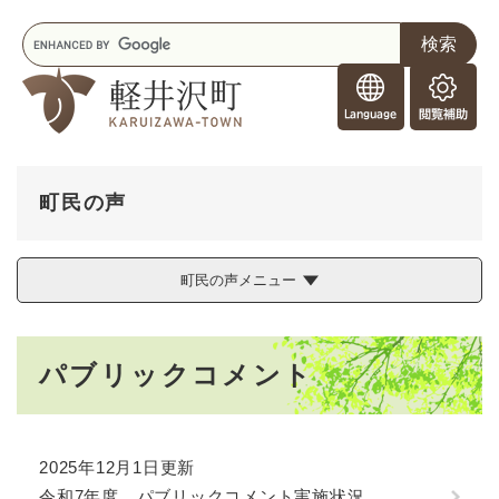
ペ
メニューを飛ばして本文へ
キ
ー
ー
ジ
F
ワ
の
o
ー
先
閲
r
ド
頭
覧
F
検
で
補
o
索
す
助
r
。
町民の声
e
i
g
町民の声メニュー
n
e
r
本
s
パブリックコメント
文
2025年12月1日更新
令和7年度 パブリックコメント実施状況