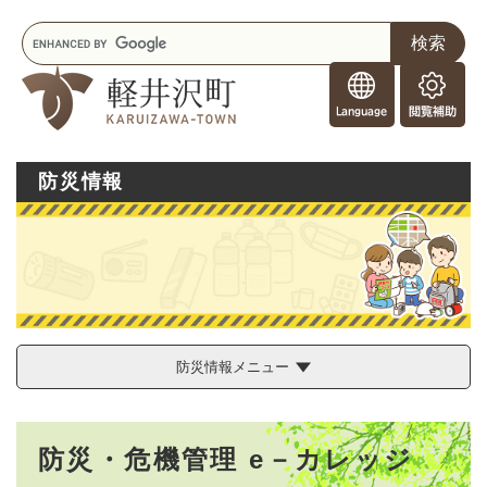
ペ
メニューを飛ばして本文へ
キ
ー
ー
ジ
F
ワ
の
o
ー
先
閲
r
ド
頭
覧
F
検
で
補
o
索
す
助
防災情報
r
。
e
i
g
n
e
r
s
防災情報メニュー
本
防災・危機管理 e－カレッジ
文