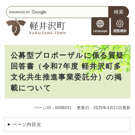
ペ
メニューを飛ばして本文へ
キ
ー
ー
ジ
F
ワ
の
o
ー
先
閲
r
ド
頭
覧
F
検
で
補
o
索
す
助
本
r
。
公募型プロポーザルに係る質疑
文
e
回答書（令和7年度 軽井沢町多
i
g
文化共生推進事業委託分）の掲
n
e
載について
r
s
ページID：0008031
更新日：2025年4月21日更新
ページ内目次