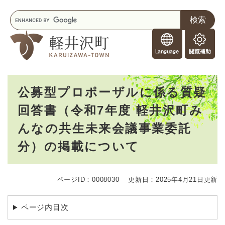
ペ
メニューを飛ばして本文へ
キ
ー
ー
ジ
F
ワ
の
o
ー
先
閲
r
ド
頭
覧
F
検
で
補
o
索
す
助
本
r
。
公募型プロポーザルに係る質疑
文
e
回答書（令和7年度 軽井沢町み
i
g
んなの共生未来会議事業委託
n
e
分）の掲載について
r
s
ページID：0008030
更新日：2025年4月21日更新
ページ内目次