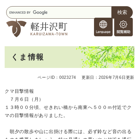
ペ
メニューを飛ばして本文へ
キ
ー
ー
ジ
F
ワ
の
o
ー
先
閲
r
ド
頭
覧
F
検
で
補
o
索
す
助
本
r
。
くま情報
文
e
i
g
ページID：0023274
更新日：2026年7月6日更新
n
e
クマ目撃情報
r
７月６日（月）
s
１３時００分頃、せきれい橋から南東へ５００ｍ付近でク
マの目撃情報がありました。
朝夕の散歩や山に出掛ける際には、必ず鈴など音の出る