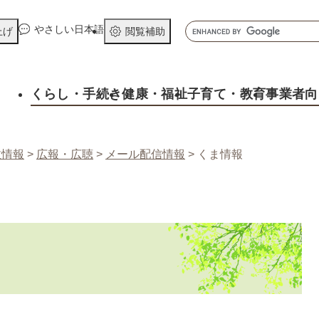
メニューを飛ばして本文へ
キ
やさしい日本語
上げ
閲覧補助
ー
ワ
ー
くらし
・手続き
健康
・福祉
子育て
・教育
事業者向
ド
検
索
政情報
>
広報・広聴
>
メール配信情報
>
くま情報