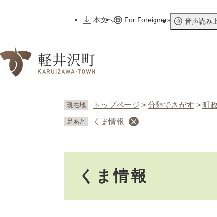
ペ
ー
本文へ
For Foreigners
音声読み
ジ
の
先
頭
で
す
。
トップページ
>
分類でさがす
>
町
現在地
くま情報
足あと
本
くま情報
文