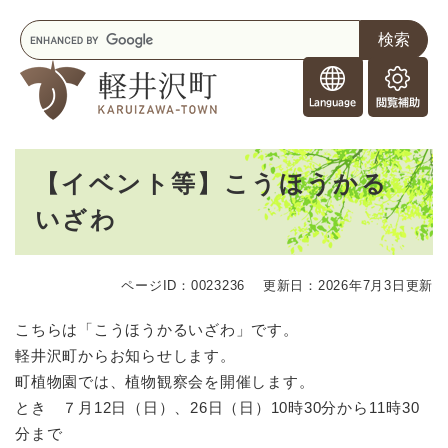
ペ
メニューを飛ばして本文へ
キ
ー
ー
ジ
F
ワ
の
o
ー
先
閲
r
ド
頭
覧
F
検
で
補
o
索
す
助
本
r
。
【イベント等】こうほうかる
文
e
いざわ
i
g
n
e
ページID：0023236
更新日：2026年7月3日更新
r
s
こちらは「こうほうかるいざわ」です。
軽井沢町からお知らせします。
町植物園では、植物観察会を開催します。
とき ７月12日（日）、26日（日）10時30分から11時30
分まで