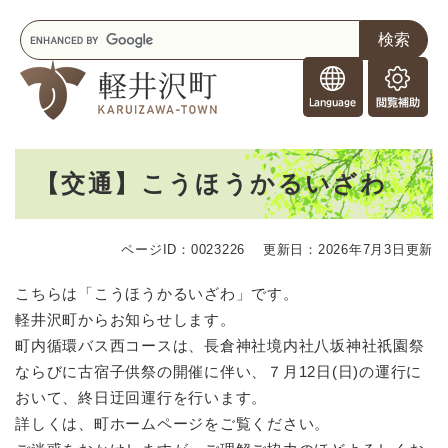
ペ
メニューを飛ばして本文へ
キ
ー
ー
ジ
F
ワ
の
o
ー
先
閲
r
ド
頭
覧
F
検
で
補
o
索
す
助
本
r
。
【交通】こうほうかるいざわ
文
e
i
g
ページID：0023226
更新日：2026年7月3日更新
n
e
こちらは「こうほうかるいざわ」です。
r
軽井沢町からお知らせします。
s
町内循環バス西コースは、長倉神社境内社八坂神社祇園祭
ならびに古宿子供祭の開催に伴い、７月12日(日)の運行に
おいて、終日迂回運行を行います。
詳しくは、町ホームページをご覧ください。