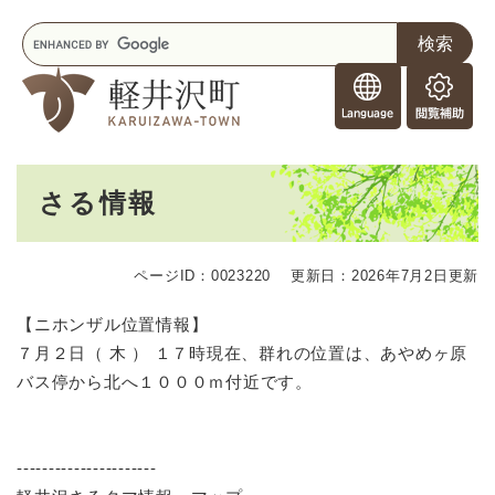
ペ
メニューを飛ばして本文へ
キ
ー
ー
ジ
F
ワ
の
o
ー
先
閲
r
ド
頭
覧
F
検
で
補
o
索
す
助
本
r
。
さる情報
文
e
i
g
ページID：0023220
更新日：2026年7月2日更新
n
e
【ニホンザル位置情報】
r
７月２日（ 木 ） １７時現在、群れの位置は、あやめヶ原
s
バス停から北へ１０００ｍ付近です。
----------------------