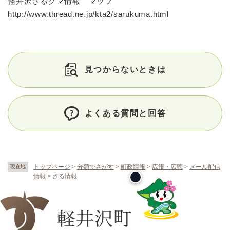
軽井沢さるクマ情報 マップ
http://www.thread.ne.jp/kta2/sarukuma.html
見つからないときは
よくある質問と回答
トップページ
>
分類でさがす
>
町政情報
>
広報・広聴
>
メール配信
現在地
情報
>
さる情報