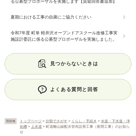
る公募型プロポーザルを実施します【質疑回答書追加】
夏期における工事の自粛にご協力ください
令和7年度 町単 軽井沢オープンドアスクール改修工事実
施設計委託に係る公募型プロポーザルを実施しました。
見つからないときは
よくある質問と回答
トップページ
>
分類でさがす
>
くらし・手続き
>
水道・下水道・浄
現在地
化槽
>
上水道
>
町道離山線配水管布設替工事（夜間工事）のお知ら
せ