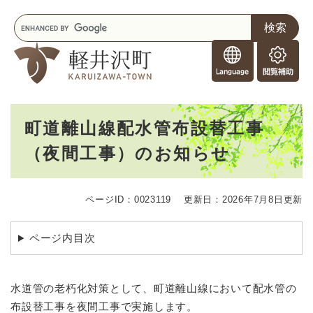
ペ
メニューを飛ばして本文へ
キ
ー
ー
ジ
F
ワ
の
o
ー
先
閲
r
ド
頭
覧
F
検
で
補
o
索
す
助
本
r
。
町道離山線配水管布設替工事
文
e
（夜間工事）のお知らせ
i
g
n
e
ページID：0023119
更新日：2026年7月8日更新
r
s
ページ内目次
水道管の老朽化対策として、町道離山線において配水管の
布設替工事を夜間工事で実施します。