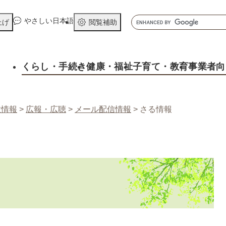
メニューを飛ばして本文へ
キ
やさしい日本語
上げ
閲覧補助
ー
ワ
ー
くらし
・手続き
健康
・福祉
子育て
・教育
事業者向
ド
検
索
政情報
>
広報・広聴
>
メール配信情報
>
さる情報