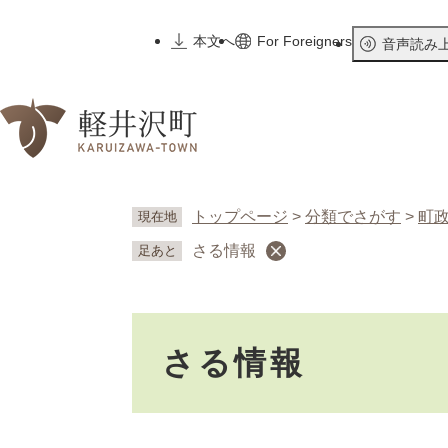
ペ
ー
本文へ
For Foreigners
音声読み
ジ
の
先
頭
で
す
。
トップページ
>
分類でさがす
>
町
現在地
さる情報
足あと
本
さる情報
文