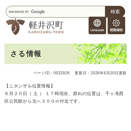
ペ
メニューを飛ばして本文へ
キ
ー
ー
ジ
F
ワ
の
o
ー
先
閲
r
ド
頭
覧
F
検
で
補
o
索
す
助
本
r
。
さる情報
文
e
i
g
ページID：0022928
更新日：2026年6月20日更新
n
e
【ニホンザル位置情報】
r
６月２０日（ 土 ） １７時現在、群れの位置は、千ヶ滝西
s
区公民館から北へ３００ｍ付近です。