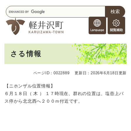
ペ
メニューを飛ばして本文へ
キ
ー
ー
ジ
F
ワ
の
o
ー
先
閲
r
ド
頭
覧
F
検
で
補
o
索
す
助
本
r
。
さる情報
文
e
i
g
ページID：0022889
更新日：2026年6月18日更新
n
e
【ニホンザル位置情報】
r
６月１８日（ 木 ） １７時現在、群れの位置は、塩壺上バ
s
ス停から北北西へ２００ｍ付近です。