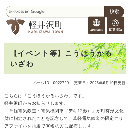
ペ
メニューを飛ばして本文へ
キ
ー
ー
ジ
F
ワ
の
o
ー
先
閲
r
ド
頭
覧
F
検
で
補
o
索
す
助
本
r
。
【イベント等】こうほうかる
文
e
いざわ
i
g
n
e
ページID：0022729
更新日：2026年6月10日更新
r
s
こちらは「こうほうかるいざわ」です。
軽井沢町からお知らせします。
「草軽電気鉄道・電気機関車（デキ12形）」が町有形文化
財に指定されたことを記念して、草軽電気鉄道の限定クリ
アファイルを抽選で30名の方に配布します。