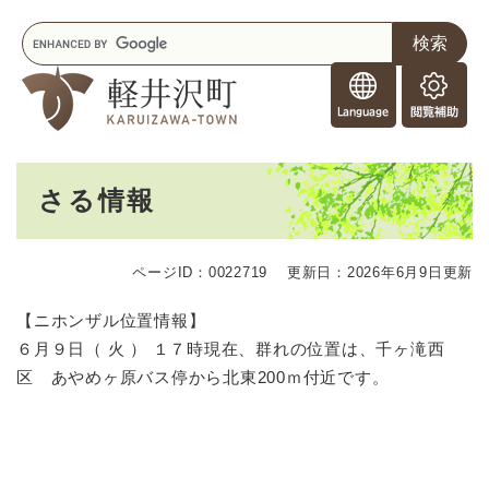
ペ
メニューを飛ばして本文へ
キ
ー
ー
ジ
F
ワ
の
o
ー
先
閲
r
ド
頭
覧
F
検
で
補
o
索
す
助
本
r
。
さる情報
文
e
i
g
ページID：0022719
更新日：2026年6月9日更新
n
e
【ニホンザル位置情報】
r
６月９日（ 火 ） １７時現在、群れの位置は、千ヶ滝西
s
区 あやめヶ原バス停から北東200ｍ付近です。