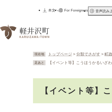
ペ
ー
本文へ
For Foreigners
音声読み
ジ
の
先
頭
で
す
。
トップページ
>
分類でさがす
>
町
現在地
【イベント等】こうほうかるいざわ
足あと
本
【イベント等】
文