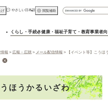
メニューを飛ばして本文へ
キ
やさしい日本語
上げ
閲覧補助
ー
ワ
ー
くらし
・手続き
健康
・福祉
子育て
・教育
事業者向
ド
検
索
政情報
>
広報・広聴
>
メール配信情報
>
【イベント等】こうほ
こうほうかるいざわ