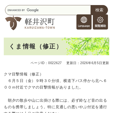
ペ
メニューを飛ばして本文へ
キ
ー
ー
ジ
F
ワ
の
o
ー
先
閲
r
ド
頭
覧
F
検
で
補
o
索
す
助
本
r
。
くま情報（修正）
文
e
i
g
ページID：0022627
更新日：2026年6月5日更新
n
e
クマ目撃情報（修正）
r
６月５日（金）９時３０分頃、横道下バス停から北へ６
s
００ｍ付近でクマの目撃情報がありました。
朝夕の散歩や山に出掛ける際には、必ず鈴など音の出る
ものを携帯しましょう。特に見通しの悪いやぶ付近を通行