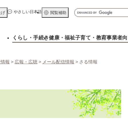
メニューを飛ばして本文へ
キ
やさしい日本語
上げ
閲覧補助
ー
ワ
ー
くらし
・手続き
健康
・福祉
子育て
・教育
事業者向
ド
検
索
政情報
>
広報・広聴
>
メール配信情報
>
さる情報