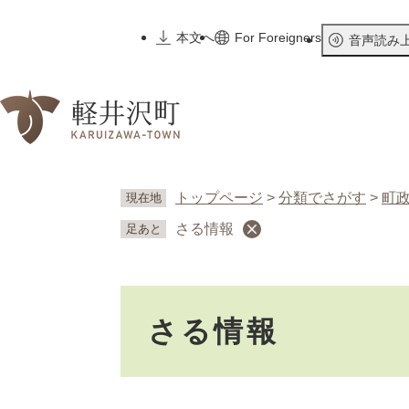
ペ
ー
本文へ
For Foreigners
音声読み
ジ
の
先
頭
で
す
。
トップページ
>
分類でさがす
>
町
現在地
さる情報
足あと
本
さる情報
文