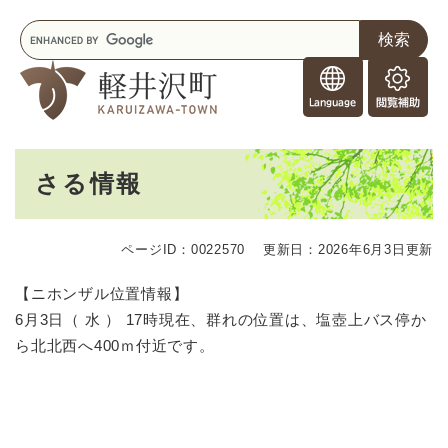
ペ
メニューを飛ばして本文へ
キ
ー
ー
ジ
F
ワ
の
o
ー
先
閲
r
ド
頭
覧
F
検
で
補
o
索
す
助
本
r
。
さる情報
文
e
i
g
ページID：0022570
更新日：2026年6月3日更新
n
e
【ニホンザル位置情報】
r
6月3日（ 水 ） 17時現在、群れの位置は、塩壺上バス停か
s
ら北北西へ400ｍ付近です。