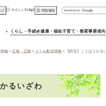
メニューを飛ばして本文へ
キ
やさしい日本語
上げ
閲覧補助
ー
ワ
ー
くらし
・手続き
健康
・福祉
子育て
・教育
事業者向
ド
検
索
政情報
>
広報・広聴
>
メール配信情報
>
【防災】こうほうかる
うかるいざわ