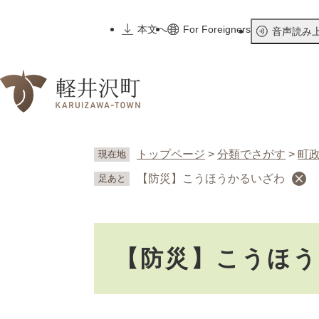
ペ
ー
本文へ
For Foreigners
音声読み
ジ
の
先
頭
で
す
。
トップページ
>
分類でさがす
>
町
現在地
【防災】こうほうかるいざわ
足あと
本
【防災】こうほ
文