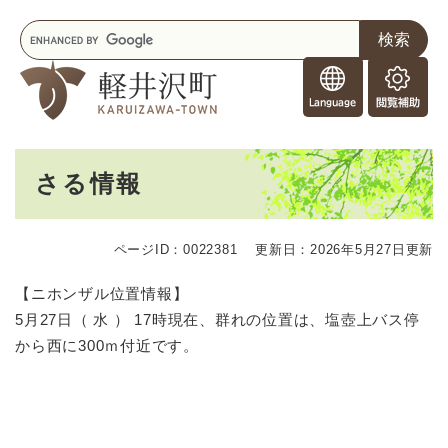
ペ
メニューを飛ばして本文へ
キ
ー
ー
ジ
F
ワ
の
o
ー
先
閲
r
ド
頭
覧
F
検
で
補
o
索
す
助
本
r
。
さる情報
文
e
i
g
ページID：0022381
更新日：2026年5月27日更新
n
e
【ニホンザル位置情報】
r
5月27日（ 水 ） 17時現在、群れの位置は、塩壺上バス停
s
から西に300ｍ付近です。