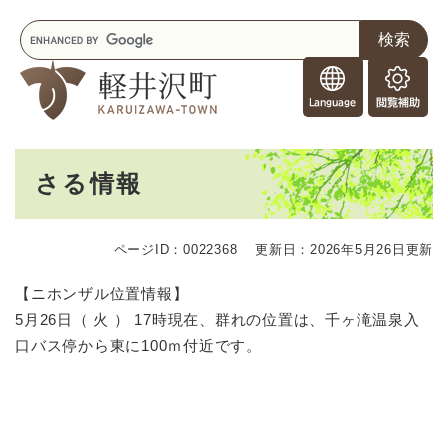
ペ
メニューを飛ばして本文へ
キ
ー
ー
ジ
F
ワ
の
o
ー
先
閲
r
ド
頭
覧
F
検
で
補
o
索
す
助
本
r
。
さる情報
文
e
i
g
ページID：0022368
更新日：2026年5月26日更新
n
e
【ニホンザル位置情報】
r
5月26日（ 火 ） 17時現在、群れの位置は、千ヶ滝温泉入
s
口バス停から東に100ｍ付近です。