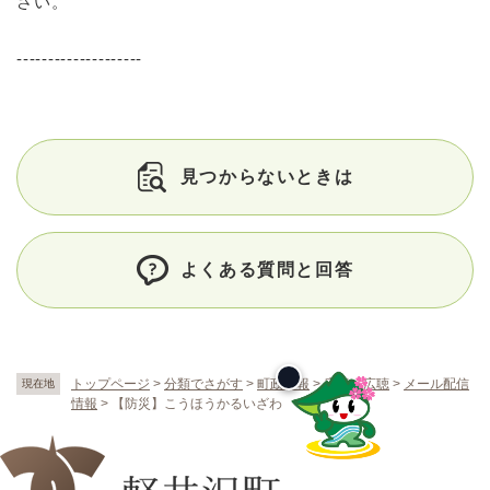
さい。
--------------------
見つからないときは
よくある質問と回答
トップページ
>
分類でさがす
>
町政情報
>
広報・広聴
>
メール配信
現在地
情報
>
【防災】こうほうかるいざわ