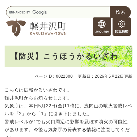
ペ
メニューを飛ばして本文へ
キ
ー
ー
ジ
F
ワ
の
o
ー
先
閲
r
ド
頭
覧
F
検
で
補
o
索
す
助
本
r
。
【防災】こうほうかるいざわ
文
e
i
g
ページID：0022300
更新日：2026年5月22日更新
n
e
こちらは広報かるいざわです。
r
軽井沢町からお知らせします。
s
気象庁は、本日5月22日(金)11時に、浅間山の噴火警戒レベ
ルを「2」から「1」に引き下げました。
警戒レベルが1でも火口周辺に影響を及ぼす噴火の可能性
があります。今後も気象庁の発表する情報に注意してくだ