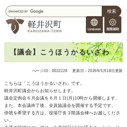
ペ
メニューを飛ばして本文へ
キ
ー
ー
ジ
F
ワ
の
o
ー
先
閲
r
ド
頭
覧
F
検
で
補
o
索
す
助
本
r
。
【議会】こうほうかるいざわ
文
e
i
g
ページID：0022228
更新日：2026年5月18日更新
n
e
こちらは「こうほうかるいざわ」です。
r
軽井沢町議会からお知らせします。
s
議会定例会６月会議を６月１日(月)10時から開催します。
また、本会議終了後、全員協議会を開催する予定です。
傍聴を希望する方は、役場庁舎３階議会棟へお越しくださ
い。