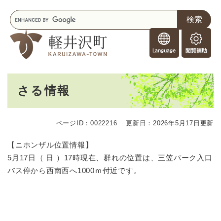
ペ
メニューを飛ばして本文へ
キ
ー
ー
ジ
F
ワ
の
o
ー
先
閲
r
ド
頭
覧
F
検
で
補
o
索
す
助
本
r
。
さる情報
文
e
i
g
ページID：0022216
更新日：2026年5月17日更新
n
e
【ニホンザル位置情報】
r
5月17日（ 日 ）17時現在、群れの位置は、三笠パーク入口
s
バス停から西南西へ1000ｍ付近です。