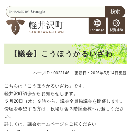
ペ
メニューを飛ばして本文へ
キ
ー
ー
ジ
F
ワ
の
o
ー
先
閲
r
ド
頭
覧
F
検
で
補
o
索
す
助
本
r
。
【議会】こうほうかるいざわ
文
e
i
g
ページID：0022146
更新日：2026年5月14日更新
n
e
こちらは「こうほうかるいざわ」です。
r
軽井沢町議会からお知らせします。
s
５月20日（水）９時から、議会全員協議会を開催します。
傍聴を希望する方は、役場庁舎３階議会棟へお越しくださ
い。
詳しくは、議会ホームページをご覧ください。