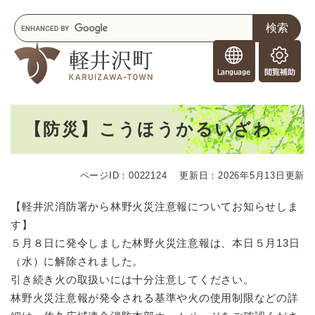
ペ
メニューを飛ばして本文へ
キ
ー
ー
ジ
F
ワ
の
o
ー
先
閲
r
ド
頭
覧
F
検
で
補
o
索
す
助
本
r
。
【防災】こうほうかるいざわ
文
e
i
g
ページID：0022124
更新日：2026年5月13日更新
n
e
【軽井沢消防署から林野火災注意報についてお知らせしま
r
す】
s
５月８日に発令しました林野火災注意報は、本日５月13日
（水）に解除されました。
引き続き火の取扱いには十分注意してください。
林野火災注意報が発令される基準や火の使用制限などの詳