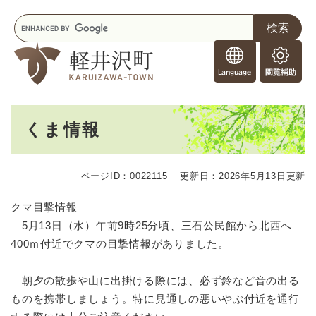
ペ
メニューを飛ばして本文へ
キ
ー
ー
ジ
F
ワ
の
o
ー
先
閲
r
ド
頭
覧
F
検
で
補
o
索
す
助
本
r
。
くま情報
文
e
i
g
ページID：0022115
更新日：2026年5月13日更新
n
e
クマ目撃情報
r
5月13日（水）午前9時25分頃、三石公民館から北西へ
s
400ｍ付近でクマの目撃情報がありました。
朝夕の散歩や山に出掛ける際には、必ず鈴など音の出る
ものを携帯しましょう。特に見通しの悪いやぶ付近を通行