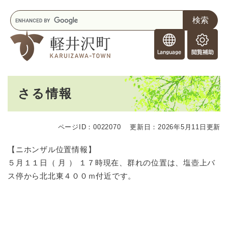
ペ
メニューを飛ばして本文へ
キ
ー
ー
ジ
F
ワ
の
o
ー
先
閲
r
ド
頭
覧
F
検
で
補
o
索
す
助
本
r
。
さる情報
文
e
i
g
ページID：0022070
更新日：2026年5月11日更新
n
e
【ニホンザル位置情報】
r
５月１１日（ 月 ） １７時現在、群れの位置は、塩壺上バ
s
ス停から北北東４００ｍ付近です。