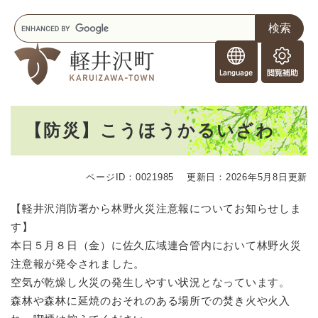
ペ
メニューを飛ばして本文へ
キ
ー
ー
ジ
F
ワ
の
o
ー
先
閲
r
ド
頭
覧
F
検
で
補
o
索
す
助
本
r
。
【防災】こうほうかるいざわ
文
e
i
g
ページID：0021985
更新日：2026年5月8日更新
n
e
【軽井沢消防署から林野火災注意報についてお知らせしま
r
す】
s
本日５月８日（金）に佐久広域連合管内において林野火災
注意報が発令されました。
空気が乾燥し火災の発生しやすい状況となっています。
森林や森林に延焼のおそれのある場所での焚き火や火入