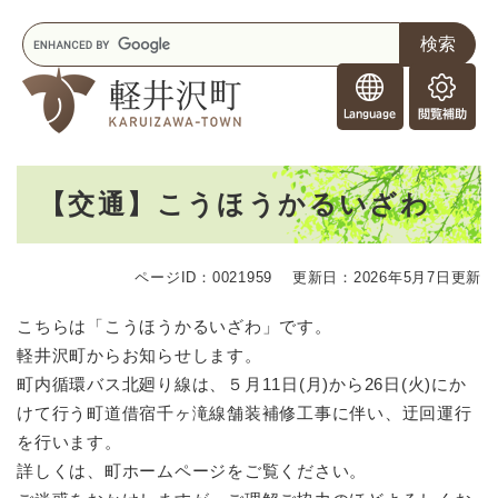
ペ
メニューを飛ばして本文へ
キ
ー
ー
ジ
F
ワ
の
o
ー
先
閲
r
ド
頭
覧
F
検
で
補
o
索
す
助
本
r
。
【交通】こうほうかるいざわ
文
e
i
g
ページID：0021959
更新日：2026年5月7日更新
n
e
こちらは「こうほうかるいざわ」です。
r
軽井沢町からお知らせします。
s
町内循環バス北廻り線は、５月11日(月)から26日(火)にか
けて行う町道借宿千ヶ滝線舗装補修工事に伴い、迂回運行
を行います。
詳しくは、町ホームページをご覧ください。