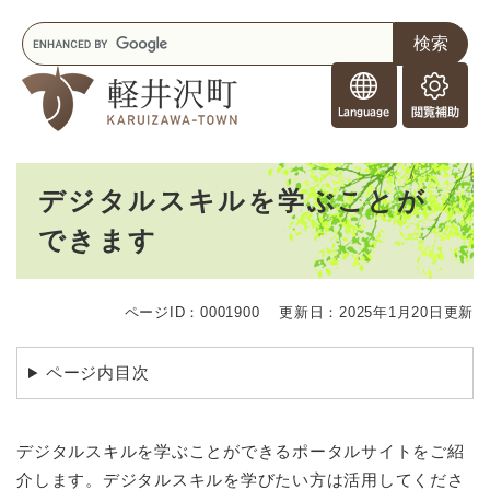
ペ
メニューを飛ばして本文へ
キ
ー
ー
ジ
F
ワ
の
o
ー
先
閲
r
ド
頭
覧
F
検
で
補
o
索
す
助
本
r
。
デジタルスキルを学ぶことが
文
e
できます
i
g
n
e
ページID：0001900
更新日：2025年1月20日更新
r
s
ページ内目次
デジタルスキルを学ぶことができるポータルサイトをご紹
介します。デジタルスキルを学びたい方は活用してくださ