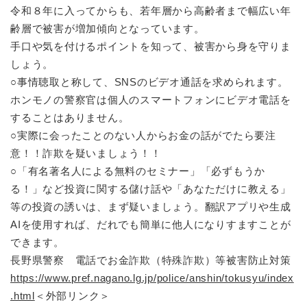
令和８年に入ってからも、若年層から高齢者まで幅広い年
齢層で被害が増加傾向となっています。
手口や気を付けるポイントを知って、被害から身を守りま
しょう。
○事情聴取と称して、SNSのビデオ通話を求められます。
ホンモノの警察官は個人のスマートフォンにビデオ電話を
することはありません。
○実際に会ったことのない人からお金の話がでたら要注
意！！詐欺を疑いましょう！！
○「有名著名人による無料のセミナー」「必ずもうか
る！」など投資に関する儲け話や「あなただけに教える」
等の投資の誘いは、まず疑いましょう。翻訳アプリや生成
AIを使用すれば、だれでも簡単に他人になりすますことが
できます。
長野県警察 電話でお金詐欺（特殊詐欺）等被害防止対策
https://www.pref.nagano.lg.jp/police/anshin/tokusyu/index
.html
＜外部リンク＞