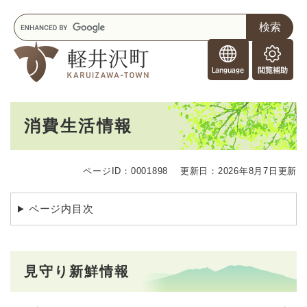
ペ
メニューを飛ばして本文へ
キ
ー
ー
ジ
F
ワ
の
o
ー
先
閲
r
ド
頭
覧
F
検
で
補
o
索
す
助
本
r
。
消費生活情報
文
e
i
g
ページID：0001898
更新日：2026年8月7日更新
n
e
r
ページ内目次
s
見守り新鮮情報