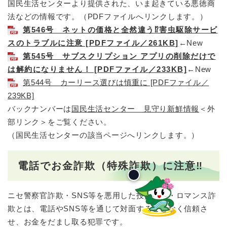
国民生活センターより提供された、いま起きている悪徳商
法などの情報です。（PDFファイルへリンクします。）
第546号 ネットの価格と全然違う⁉害虫駆除サービ
スのトラブルに注意 [PDFファイル／261KB]
←New​​​​​​​​​​
第545号 サブスクリプション アプリの削除だけで
は解約になりません！ [PDFファイル／233KB]
←New​​​​​​​​​
第544号 カーリース選びは慎重に [PDFファイル／
239KB]
バックナンバーは
国民生活センター 見守り新鮮情報
＜外
部リンク＞
をご覧ください。
（国民生活センターの該当ページへリンクします。）
電話でお金詐欺（特殊詐欺）に注意‼
ニセ警察官詐欺・SNS等を悪用した投資詐欺・ロマンス詐
欺とは、電話やSNS等を通じて対面することなく信頼さ
せ、お金をだまし取る犯罪です。