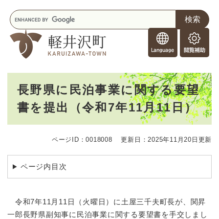
ペ
メニューを飛ばして本文へ
キ
ー
ー
ジ
F
ワ
の
o
ー
先
閲
r
ド
頭
覧
F
検
で
補
o
索
す
助
本
r
。
長野県に民泊事業に関する要望
文
e
書を提出（令和7年11月11日）
i
g
n
e
ページID：0018008
更新日：2025年11月20日更新
r
s
ページ内目次
令和7年11月11日（火曜日）に土屋三千夫町長が、関昇
一郎長野県副知事に民泊事業に関する要望書を手交しまし