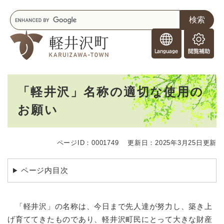
ペ
メニューを飛ばして本文へ
キ
ー
ー
ジ
F
ワ
の
o
ー
先
閲
r
ド
頭
覧
F
検
で
補
o
索
す
助
本
r
。
「軽井沢」名称の適切な使用の
文
e
お願い
i
g
n
e
ページID：0001749
更新日：2025年3月25日更新
r
s
ページ内目次
「軽井沢」の名称は、今日まで先人達が努力し、築き上
げ育ててきたものであり、軽井沢町民にとって大きな財産