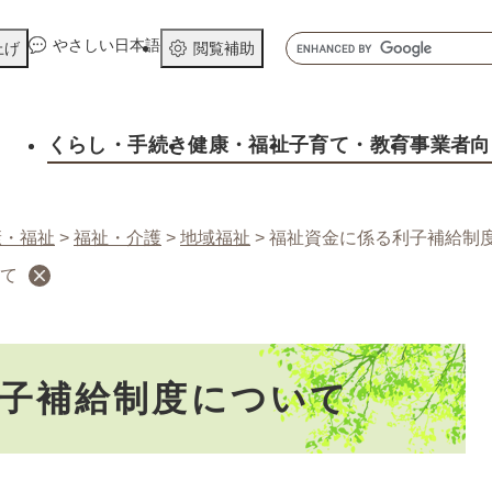
メニューを飛ばして本文へ
キ
やさしい日本語
上げ
閲覧補助
ー
ワ
ー
くらし
・手続き
健康
・福祉
子育て
・教育
事業者向
ド
検
索
康・福祉
>
福祉・介護
>
地域福祉
>
福祉資金に係る利子補給制
て
子補給制度について