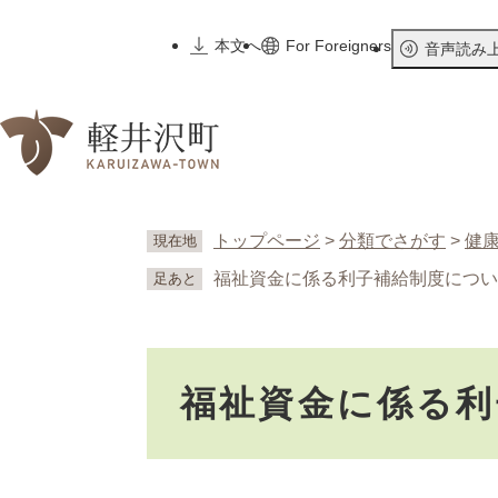
ペ
ー
本文へ
For Foreigners
音声読み
ジ
の
先
頭
で
す
。
トップページ
>
分類でさがす
>
健
現在地
福祉資金に係る利子補給制度につい
足あと
本
福祉資金に係る利
文