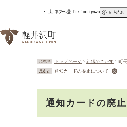
ペ
ー
本文へ
For Foreigners
音声読み
ジ
の
先
頭
で
す
。
トップページ
>
組織でさがす
>
町
現在地
通知カードの廃止について
足あと
本
通知カードの廃
文