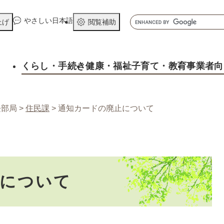
メニューを飛ばして本文へ
キ
やさしい日本語
上げ
閲覧補助
ー
ワ
ー
くらし
・手続き
健康
・福祉
子育て
・教育
事業者向
ド
検
索
長部局
>
住民課
>
通知カードの廃止について
止について