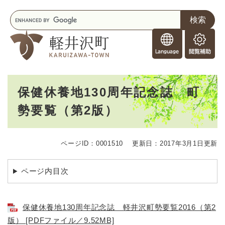
ペ
メニューを飛ばして本文へ
キ
ー
ー
ジ
F
ワ
の
o
ー
先
閲
r
ド
頭
覧
F
検
で
補
o
索
す
助
本
r
。
保健休養地130周年記念誌 町
文
e
勢要覧（第2版）
i
g
n
e
ページID：0001510
更新日：2017年3月1日更新
r
s
ページ内目次
保健休養地130周年記念誌 軽井沢町勢要覧2016（第2
版） [PDFファイル／9.52MB]