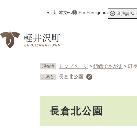
ペ
ー
本文へ
For Foreigners
音声読み
ジ
の
先
頭
で
す
。
トップページ
>
組織でさがす
>
町
現在地
長倉北公園
足あと
本
長倉北公園
文