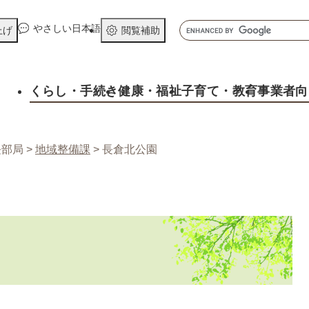
メニューを飛ばして本文へ
キ
やさしい日本語
上げ
閲覧補助
ー
ワ
ー
くらし
・手続き
健康
・福祉
子育て
・教育
事業者向
ド
検
索
長部局
>
地域整備課
>
長倉北公園