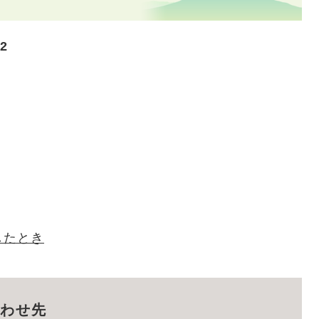
2
したとき
わせ先