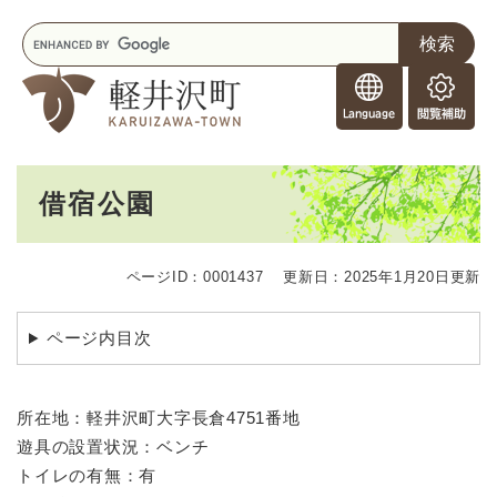
ペ
メニューを飛ばして本文へ
キ
ー
ー
ジ
F
ワ
の
o
ー
先
閲
r
ド
頭
覧
F
検
で
補
o
索
す
助
本
r
。
借宿公園
文
e
i
g
ページID：0001437
更新日：2025年1月20日更新
n
e
r
ページ内目次
s
所在地：軽井沢町大字長倉4751番地
遊具の設置状況：ベンチ
トイレの有無：有