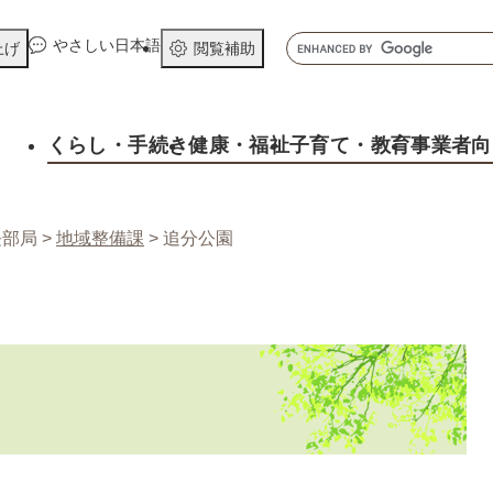
メニューを飛ばして本文へ
キ
やさしい日本語
上げ
閲覧補助
ー
ワ
ー
くらし
・手続き
健康
・福祉
子育て
・教育
事業者向
ド
検
索
長部局
>
地域整備課
>
追分公園