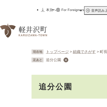
ペ
ー
本文へ
For Foreigners
音声読み
ジ
の
先
頭
で
す
。
トップページ
>
組織でさがす
>
町
現在地
追分公園
足あと
本
追分公園
文