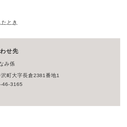
したとき
わせ先
なみ係
沢町大字長倉2381番地1
-46-3165