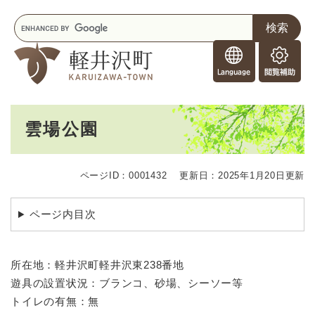
ペ
メニューを飛ばして本文へ
キ
ー
ー
ジ
F
ワ
の
o
ー
先
閲
r
ド
頭
覧
F
検
で
補
o
索
す
助
本
r
。
雲場公園
文
e
i
g
ページID：0001432
更新日：2025年1月20日更新
n
e
r
ページ内目次
s
所在地：軽井沢町軽井沢東238番地
遊具の設置状況：ブランコ、砂場、シーソー等
トイレの有無：無