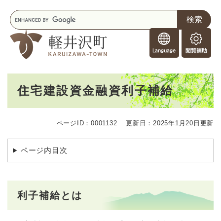
ペ
メニューを飛ばして本文へ
キ
ー
ー
ジ
F
ワ
の
o
ー
先
閲
r
ド
頭
覧
F
検
で
補
o
索
す
助
本
r
。
住宅建設資金融資利子補給
文
e
i
g
ページID：0001132
更新日：2025年1月20日更新
n
e
r
ページ内目次
s
利子補給とは