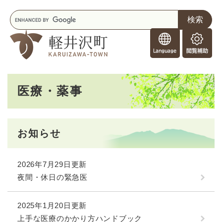
ペ
メニューを飛ばして本文へ
キ
ー
ー
ジ
F
ワ
の
o
ー
先
閲
r
ド
頭
覧
F
検
で
補
o
索
す
助
本
r
。
医療・薬事
文
e
i
g
n
お知らせ
e
r
s
2026年7月29日更新
夜間・休日の緊急医
2025年1月20日更新
上手な医療のかかり方ハンドブック