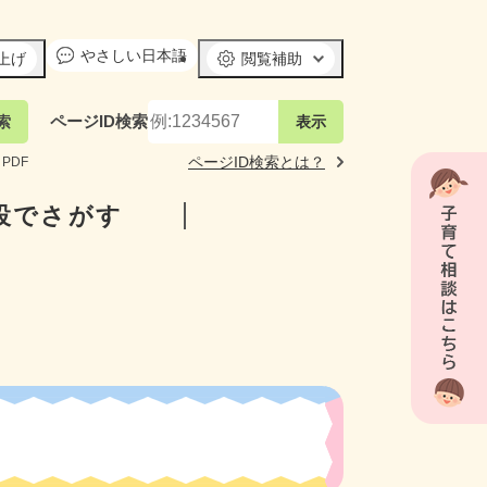
やさしい日本語
上げ
閲覧補助
ページID
検索
ページID
検索とは？
PDF
設でさがす