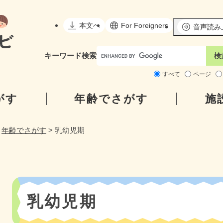
メニューを飛ばして本文へ
本文へ
For Foreigners
音声読み
キーワード
検索
すべて
ページ
がす
年齢でさがす
施
>
年齢でさがす
>
乳幼児期
本
乳幼児期
文