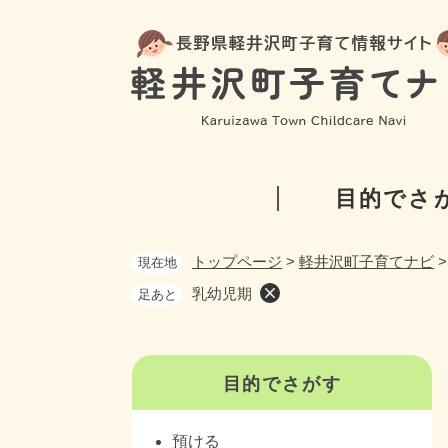
ペ
ー
ジ
の
先
頭
で
す
目的でさ
。
トップページ
>
軽井沢町子育てナビ
現在地
乳幼児期
足あと
目的でさがす
預ける