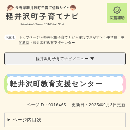
ペ
メニューを飛ばして本文へ
ー
ジ
の
先
頭
トップページ
>
軽井沢町子育てナビ
>
施設でさがす
>
小中学校・中
現在地
で
間教室
>
軽井沢町教育支援センター
す
。
軽井沢町子育てナビメニュー
本
軽井沢町教育支援センター
文
ページID：0016465
更新日：2025年9月3日更新
ページ内目次