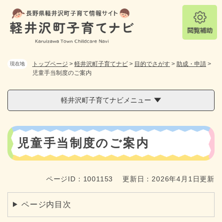
ペ
メニューを飛ばして本文へ
ー
ジ
の
先
頭
トップページ
>
軽井沢町子育てナビ
>
目的でさがす
>
助成・申請
>
現在地
で
児童手当制度のご案内
す
。
軽井沢町子育てナビメニュー
本
児童手当制度のご案内
文
ページID：1001153
更新日：2026年4月1日更新
ページ内目次