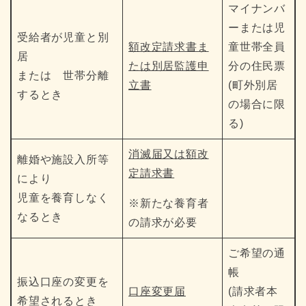
マイナンバ
ーまたは児
受給者が児童と別
額改定請求書ま
童世帯全員
居
たは別居監護申
分の住民票
または 世帯分離
立書
(町外別居
するとき
の場合に限
る)
消滅届又は額改
離婚や施設入所等
定請求書
により
児童を養育しなく
※新たな養育者
なるとき
の請求が必要
ご希望の通
帳
振込口座の変更を
口座変更届
(請求者本
希望されるとき