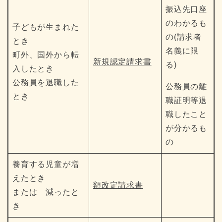
振込先口座
のわかるも
子どもが生まれた
の(請求者
とき
名義に限
町外、国外から転
新規認定請求書
る)
入したとき
公務員を退職した
公務員の離
とき
職証明等退
職したこと
が分かるも
の
養育する児童が増
えたとき
額改定請求書
または 減ったと
き