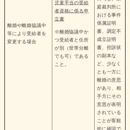
児童手当の受給
庭裁判所に
者資格に係る申
おける事件
立書
係属証明
離婚や離婚協議中
書、調定不
※離婚協議中か
等により受給者を
成立証明
つ受給者と住所
変更する場合
書、控訴状
が別（世帯分離
の副本な
でも可）である
ど、少なく
こと。
とも一方に
離婚の意思
があり、相
手方にその
意思が表明
されている
ことが客観
的に確認で