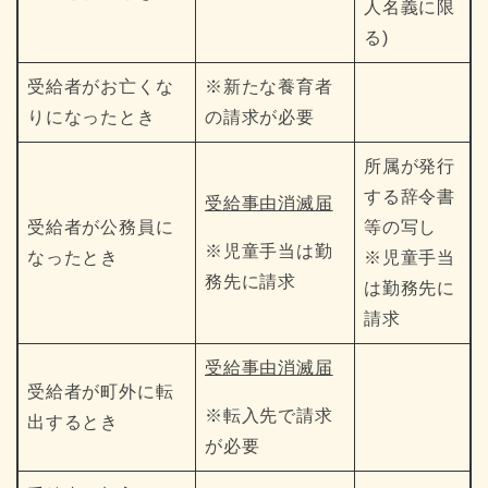
人名義に限
る)
受給者がお亡くな
※新たな養育者
りになったとき
の請求が必要
所属が発行
する辞令書
受給事由消滅届
受給者が公務員に
等の写し
※児童手当は勤
なったとき
※児童手当
務先に請求
は勤務先に
請求
受給事由消滅届
受給者が町外に転
※転入先で請求
出するとき
が必要