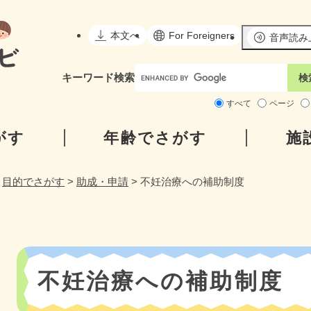
メニューを飛ばして本文へ
本文へ
For Foreigners
音声読み
キーワード
検索
すべて
ページ
がす
年齢でさがす
施
>
目的でさがす
>
助成・申請
>
不妊治療への補助制度
本
不妊治療への補助制度
文