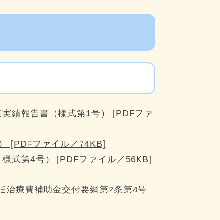
績報告書（様式第1号） [PDFファ
[PDFファイル／74KB]
第4号） [PDFファイル／56KB]
妊治療費補助金交付要綱第2条第4号