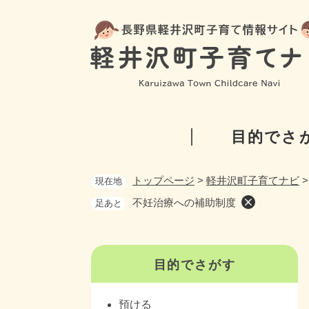
ペ
ー
ジ
の
先
頭
で
す
目的でさ
。
トップページ
>
軽井沢町子育てナビ
現在地
不妊治療への補助制度
足あと
目的でさがす
預ける