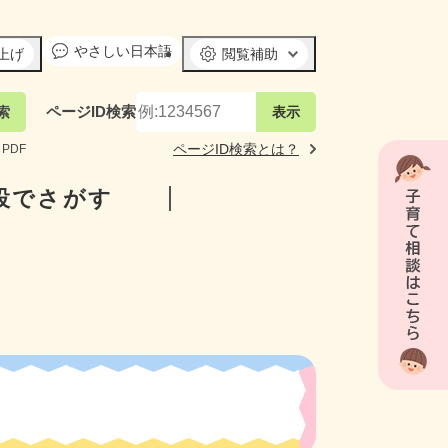
やさしい日本語
上げ
閲覧補助
ページID
検索
ページID
検索とは？
PDF
設でさがす