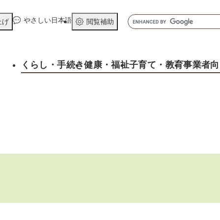
メニューを飛ばして本文へ
キ
やさしい日本語
上げ
閲覧補助
ー
ワ
ー
くらし
・手続き
健康
・福祉
子育て
・教育
事業者向
ド
検
索